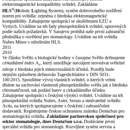
elektromagnetické kompatibility svítidel. Zakládáme
®
HLS
(
H
olistic
L
ighting
S
ystem), systém dobrovolného rozšíření
norem pro svítidla: zejména z hlediska elektromagnetické
kompatibility. Zahajujeme spolupráci se zkušebnami EZÚ a
Vyrtych. Uvádíme na trh řady plnospektrálních svítidel, upravených
podle našich požadavků. V Sarajevu probíhá naše první zahraniční
přednáška o osvětlení pro stomatology. Uvádíme na trh svítidla
Nubes Minor s odrušením HLS.
2011
2010
Ve článku Světlo a biologické hodiny v časopise Světlo definujeme
cirkadiánní index
A
, který umožňuje navzájem srovnávat světelné
c
zdroje z hlediska jejich mimovizuálních účinků. Později bude
stejným způsobem definován Tageslichfaktor v DIN 5031-
100:2015. Spouštíme vývoj vlastních svítidel, u kterých velmi
dbáme na zachování vlastností plnospektrálního světla jak z hlediska
chromatičnosti, tak podání barev a cirkadiánního účinku.
Zahajujeme spolupráci s českými výrobci svítidel. Uvádíme na trh
plnospektrální svítidla Nubes, Aster, Sessio a stmívatelné svítidlo
Actis, na kterých spolupracujeme s českými i zahraničními
dodavateli. Registrujeme českou ochrannou známku DentaSun pro
stomatologická svítidla.
Zakládáme partnerskou společnost pro
sektor stomatologie, dnes DentaSun s.r.o.
Dodáváme první
speciální svítidla pro stomatologii. Rozvíjíme systém servisu a