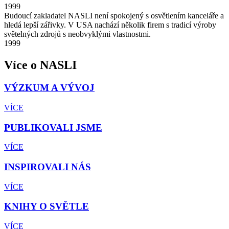
1999
Budoucí zakladatel NASLI není spokojený s osvětlením kanceláře a
hledá lepší zářivky. V USA nachází několik firem s tradicí výroby
světelných zdrojů s neobvyklými vlastnostmi.
1999
Více o
NASLI
VÝZKUM A VÝVOJ
VÍCE
PUBLIKOVALI JSME
VÍCE
INSPIROVALI NÁS
VÍCE
KNIHY O SVĚTLE
VÍCE