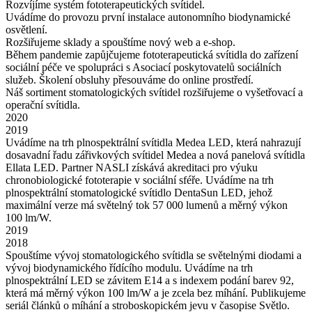
Rozvíjíme systém fototerapeutických svítidel.
Uvádíme do provozu první instalace autonomního biodynamické
osvětlení.
Rozšiřujeme sklady a spouštíme nový web a e-shop.
Během pandemie zapůjčujeme fototerapeutická svítidla do zařízení
sociální péče ve spolupráci s Asociací poskytovatelů sociálních
služeb. Školení obsluhy přesouváme do online prostředí.
Náš sortiment stomatologických svítidel rozšiřujeme o vyšetřovací a
operační svítidla.
2020
2019
Uvádíme na trh plnospektrální svítidla Medea LED, která nahrazují
dosavadní řadu zářivkových svítidel Medea a nová panelová svítidla
Ellata LED. Partner NASLI získává akreditaci pro výuku
chronobiologické fototerapie v sociální sféře. Uvádíme na trh
plnospektrální stomatologické svítidlo DentaSun LED, jehož
maximální verze má světelný tok 57 000 lumenů a měrný výkon
100 lm/W.
2019
2018
Spouštíme vývoj stomatologického svítidla se světelnými diodami a
vývoj biodynamického řídícího modulu. Uvádíme na trh
plnospektrální LED se závitem E14 a s indexem podání barev 92,
která má měrný výkon 100 lm/W a je zcela bez míhání. Publikujeme
seriál článků o míhání a stroboskopickém jevu v časopise Světlo.