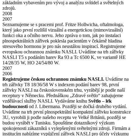
základním vybavením pro vývoj a analýzu svítidel a světelných
zdrojů.
2008
2007
Seznamujeme se s pracemi prof. Fritze Hollwicha, oftalmologa,
který jako první rozlišil vizuální a energetickou (mimovizuální)
funkci oka a očního nervu. Jeho zpráva o tom, jak po instalaci
plnospektrálních zářivek poklesla pacientům v čekárně hladina
stresového hormonu je pro nás neustálou inspirací. Registrujeme
evropskou ochrannou známku NASLI. Uvádíme na trh zářivky
NASLI T5 s podáním barev Ra 93 a Tc 6500 K, ve variantě HE
14/28/35 W, HO 24/54/80 W.
2007
2006
Registrujeme českou ochrannou známku NASLI.
Uvádíme na
trh zářivky T8 18/36/58 W s indexem podání barev 98, první
zářivky NASLI na československém trhu, vyrábějí je podle naší
receptury v Německu. Přednáškou „Zdravé světlo“ zahajujeme
vzdělávací služby NASLI. Vydáváme knihu
Světlo – lék
budoucnosti
od J. Libermana. Později se dočká druhého vydání.
Uvádíme na trh první plnospektrální kompaktní zářivku konstrukce
3U, vyrobili ji podle našeho receptu ve Velké Británii, později se
budou vyrábět v Tunisku. Spouštíme dotazníkový výzkum
spokojenosti zákazníků s vylepšenými světelnými zdroji. Firmám a
institucím nabízíme vypůjčení zářivek NASLI pro účely výzkumu