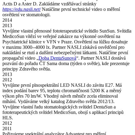
Actis D a Aster D. Zakládáme vzdělávací stránky
https://edu.nasli.net/
Natáčíme první technické video o měření
osvětlení ve stomatologii.
2014
2013
Vyvíjíme vlastní přenosné fototerapeutické svítidlo SunSun. Svítidla
MedicoSun vítězí ve veřejné zakázce na výkonné osvětlení na
Psychiatrické klinice v VFN v Praze. Osvětlení na lůžku dosahuje
v maximu 3000--4000 lx. Partner NASLI získává osvědčení pro
nakládání se rtutí a dalšími nebezpečnými látkami. Natáčíme první
propagační video „
Doba DentaSunová
“. Partner NASLI dostává
pozvání do pořadu ČT Sama doma (týden o světle), kde prezentuje
principy Zdravého světla.
2013
2012
Vyvíjíme první plnospektrální LED NASLI do závitu E27. Má
index podání barev 95, teplotu chromatičnosti 5200 K a měrný
výkon přes 70 lm/W. Vhodný návrh měniče zcela eliminoval
míhání. Vydáváme velký katalog Zdravého světla 2012/13.
Vyvíjíme vlastní řadu stomatologických svítidel DentaSun a
fototerapeutických svítidel MedicoSun, obojí s aplikací principů
HLS.
2012
2011
Pořizujeme spektrální analyzátor Advantest pro měření