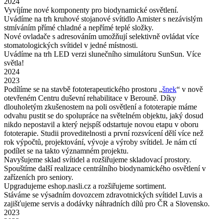
2024
Vyvíjíme nové komponenty pro biodynamické osvětlení.
Uvádíme na trh kruhové stojanové svítidlo Amister s nezávislým
stmíváním přímé chladné a nepřímé teplé složky.
Nové ovladače s adresováním umožňují selektivně ovládat více
stomatologických svítidel v jedné místnosti.
Uvádíme na trh LED verzi slunečního simulátoru SunSun. Více
světla!
2024
2023
Podílíme se na stavbě fototerapeutického prostoru „
šnek
“ v nově
otevřeném Centru duševní rehabilitace v Berouně. Díky
dlouholetým zkušenostem na poli osvětlení a fototerapie máme
odvahu pustit se do spolupráce na světelném objektu, jaký dosud
nikdo nepostavil a který nejspíš odstartuje novou etapu v oboru
fototerapie. Studii proveditelnosti a první rozsvícení dělí více než
rok výpočtů, projektování, vývoje a výroby svítidel. Je nám ctí
podílet se na takto významném projektu.
Navyšujeme sklad svítidel a rozšiřujeme skladovací prostory.
Spouštíme další realizace centrálního biodynamického osvětlení v
zařízeních pro seniory.
Upgradujeme eshop.nasli.cz a rozšiřujeme sortiment.
Stáváme se výsadním dovozcem zdravotnických svítidel Luvis a
zajišťujeme servis a dodávky náhradních dílů pro ČR a Slovensko.
2023