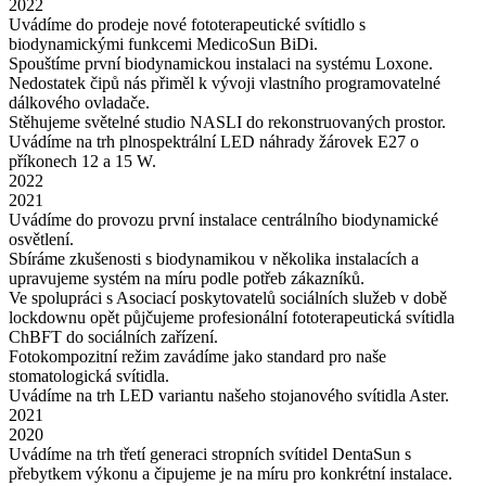
2022
Uvádíme do prodeje nové fototerapeutické svítidlo s
biodynamickými funkcemi MedicoSun BiDi.
Spouštíme první biodynamickou instalaci na systému Loxone.
Nedostatek čipů nás přiměl k vývoji vlastního programovatelné
dálkového ovladače.
Stěhujeme světelné studio NASLI do rekonstruovaných prostor.
Uvádíme na trh plnospektrální LED náhrady žárovek E27 o
příkonech 12 a 15 W.
2022
2021
Uvádíme do provozu první instalace centrálního biodynamické
osvětlení.
Sbíráme zkušenosti s biodynamikou v několika instalacích a
upravujeme systém na míru podle potřeb zákazníků.
Ve spolupráci s Asociací poskytovatelů sociálních služeb v době
lockdownu opět půjčujeme profesionální fototerapeutická svítidla
ChBFT do sociálních zařízení.
Fotokompozitní režim zavádíme jako standard pro naše
stomatologická svítidla.
Uvádíme na trh LED variantu našeho stojanového svítidla Aster.
2021
2020
Uvádíme na trh třetí generaci stropních svítidel DentaSun s
přebytkem výkonu a čipujeme je na míru pro konkrétní instalace.