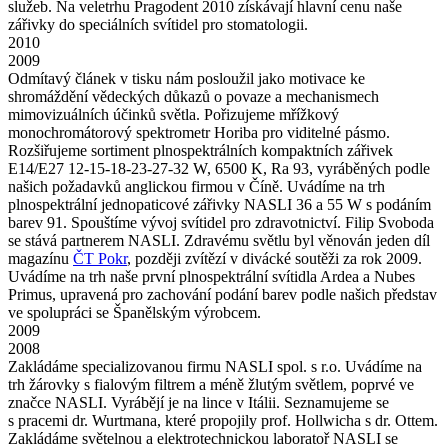
služeb. Na veletrhu Pragodent 2010 získávají hlavní cenu naše
zářivky do speciálních svítidel pro stomatologii.
2010
2009
Odmítavý článek v tisku nám posloužil jako motivace ke
shromáždění vědeckých důkazů o povaze a mechanismech
mimovizuálních účinků světla. Pořizujeme mřížkový
monochromátorový spektrometr Horiba pro viditelné pásmo.
Rozšiřujeme sortiment plnospektrálních kompaktních zářivek
E14/E27 12-15-18-23-27-32 W, 6500 K, Ra 93, vyráběných podle
našich požadavků anglickou firmou v Číně. Uvádíme na trh
plnospektrální jednopaticové zářivky NASLI 36 a 55 W s podáním
barev 91. Spouštíme vývoj svítidel pro zdravotnictví. Filip Svoboda
se stává partnerem NASLI. Zdravému světlu byl věnován jeden díl
magazínu
ČT Pokr
, později zvítězí v divácké soutěži za rok 2009.
Uvádíme na trh naše první plnospektrální svítidla Ardea a Nubes
Primus, upravená pro zachování podání barev podle našich představ
ve spolupráci se Španělským výrobcem.
2009
2008
Zakládáme specializovanou firmu NASLI spol. s r.o. Uvádíme na
trh žárovky s fialovým filtrem a méně žlutým světlem, poprvé ve
značce NASLI. Vyrábějí je na lince v Itálii. Seznamujeme se
s pracemi dr. Wurtmana, které propojily prof. Hollwicha s dr. Ottem.
Zakládáme světelnou a elektrotechnickou laboratoř NASLI se