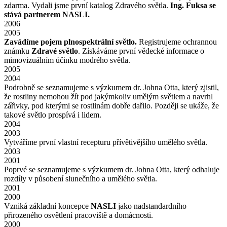
zdarma. Vydali jsme první katalog Zdravého světla.
Ing. Fuksa se
stává partnerem NASLI.
2006
2005
Zavádíme pojem plnospektrální světlo.
Registrujeme ochrannou
známku
Zdravé světlo
. Získáváme první vědecké informace o
mimovizuálním účinku modrého světla.
2005
2004
Podrobně se seznamujeme s výzkumem dr. Johna Otta, který zjistil,
že rostliny nemohou žít pod jakýmkoliv umělým světlem a navrhl
zářivky, pod kterými se rostlinám dobře dařilo. Později se ukáže, že
takové světlo prospívá i lidem.
2004
2003
Vytváříme první vlastní recepturu přívětivějšího umělého světla.
2003
2001
Poprvé se seznamujeme s výzkumem dr. Johna Otta, který odhaluje
rozdíly v působení slunečního a umělého světla.
2001
2000
Vzniká základní koncepce
NASLI
jako nadstandardního
přirozeného osvětlení pracoviště a domácnosti.
2000