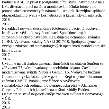
Partner NASLI je přijat k postgraduálnímu studiu psychologie na 1.
LF s disertační prací na téma monitorování účinků fototerapie
pomocí akcelerometrických náramků u seniorů. Rozvíjíme aplikace
plnospektrálního světla v kosmetických a kadeřnických salónech.
2018
2017
Na základě nových zkušeností s fototerapií u pacientů poptávají
lékaři více světla i do svých ordinací. Spouštíme projekt
chronobiologického osvětlení. Registrujeme ochrannou známku
ChBO. Vydáváme katalog NASLI 2017/18. Spolupracujeme na
vývoji a zdokonalení stomatologických operačních svítidel korejské
firmy Luvis.
2017
2016
Uvádíme na trh druhou generaci slunečních simulátorů SunSun se
zářivkami T5, včetně varianty na mobilním stojanu. Zavádíme
modernizovaná svítidla Nubes a Gemini T5. Vydáváme brožuru
Chronobiologická fototerapie v geriatrii. Registrujeme ochrannou
známku ChBFT. Publikujeme článek o osvětlování
stomatologických ordinací. Fototerapeutická pláž v Alzheimer
Centru v Průhonicích je osvětlena našimi svítidly Evidens.
DentaSun se stává nejprodávanější značkou svítidel v stomatologii
v ČR.
2016
2015