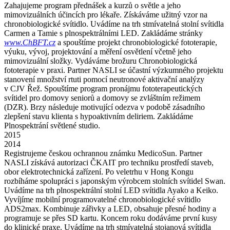
Zahajujeme program přednášek a kurzů o světle a jeho
mimovizuálních účincích pro lékaře. Získáváme užitný vzor na
chronobiologické svítidlo. Uvádíme na trh stmívatelná stolní svítidla
Carmen a Tamie s plnospektrálními LED. Zakládáme stránky
www.ChBFT.cz
a spouštíme projekt chronobiologické fototerapie,
výuku, vývoj, projektování a měření osvětlení včetně jeho
mimovizuální složky. Vydáváme brožuru Chronobiologická
fototerapie v praxi. Partner NASLI se účastní výzkumného projektu
stanovení množství rtuti pomocí neutronové aktivační analýzy
v CJV Řež. Spouštíme program pronájmu fototerapeutických
svítidel pro domovy seniorů a domovy se zvláštním režimem
(DZR). Brzy následuje motivující odezva v podobě zásadního
zlepšení stavu klienta s hypoaktivním deliriem. Zakládáme
Plnospektrání světlené studio.
2015
2014
Registrujeme českou ochrannou známku MedicoSun. Partner
NASLI získává autorizaci ČKAIT pro techniku prostředí staveb,
obor elektrotechnická zařízení. Po veletrhu v Hong Kongu
rozbíháme spolupráci s japonským výrobcem stolních svítidel Swan.
Uvádíme na trh plnospektrální stolní LED svítidla Ayako a Keiko.
Vyvíjíme mobilní programovatelné chronobiologické svítidlo
ADS2max. Kombinuje zářivky a LED, obsahuje přesné hodiny a
programuje se přes SD kartu. Koncem roku dodáváme první kusy
do klinické praxe. Uvádíme na trh stmívatelná stojanová svítidla