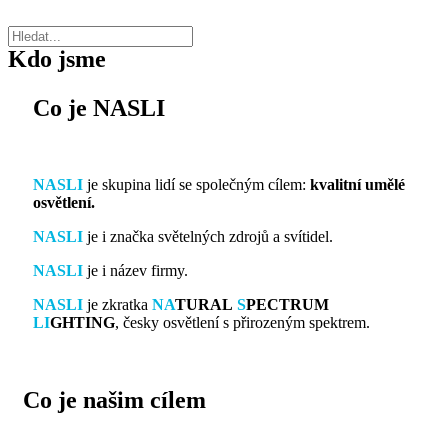
Kdo jsme
Co je
NASLI
NASLI
je skupina lidí se společným cílem:
kvalitní umělé
osvětlení.
NASLI
je i značka světelných zdrojů a svítidel.
NASLI
je i název firmy.
NASLI
je zkratka
NA
TURAL
S
PECTRUM
LI
GHTING
, česky osvětlení s přirozeným spektrem.
Co je našim
cílem