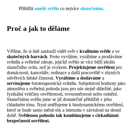
Přiblížit
umělé světlo
co nejvíce
slunečnímu
.
Proč
a
jak
to děláme
Věříme, že si lidé zaslouží vidět svět v
kvalitním světle
a ve
skutečných barvách
. Proto vyvíjíme, vyrábíme a prodáváme
svítidla a světelné zdroje, jejichž světlo se více blíží ideálu
slunečního svitu, než je zvykem.
Projektujeme osvětlení
pro
domácnosti, kanceláře, ordinace a další pracoviště v různých
odvětvích lidské činnosti.
Vyrábíme a dodáváme
a
servisujeme
fototerapeutická svítidla. Subjektivní hodnoty jako
atmosféra a světelná pohoda jsou pro nás stejně důležité, jako
fyzikální veličiny osvětlenosti, rovnoměrnosti nebo oslnění.
Slunečnímu světlu jsme se již dostatečně přiblížili v jeho
chladném tónu. Nyní směřujeme k biodynamickému osvětlení,
které se bude samo měnit tón a intenzitu v závislosti na denní
době.
Světlenou pohodu tak kombinujeme s cirkadiánní
bezpečností osvětlení.