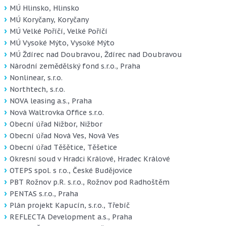
MÚ Hlinsko, Hlinsko
MÚ Koryčany, Koryčany
MÚ Velké Poříčí, Velké Poříčí
MÚ Vysoké Mýto, Vysoké Mýto
MÚ Ždírec nad Doubravou, Ždírec nad Doubravou
Národní zemědělský fond s.r.o., Praha
Nonlinear, s.r.o.
Northtech, s.r.o.
NOVA leasing a.s., Praha
Nová Waltrovka Office s.r.o.
Obecní úřad Nižbor, Nižbor
Obecní úřad Nová Ves, Nová Ves
Obecní úřad Těšětice, Těšetice
Okresní soud v Hradci Králové, Hradec Králové
OTEPS spol. s r.o., České Budějovice
PBT Rožnov p.R. s.r.o., Rožnov pod Radhoštěm
PENTAS s.r.o., Praha
Plán projekt Kapucín, s.r.o., Třebíč
REFLECTA Development a.s., Praha