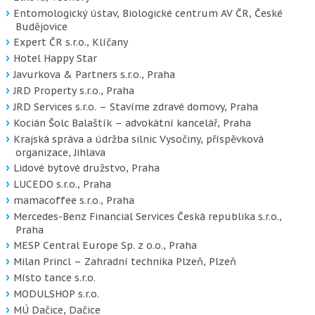
Entomologický ústav, Biologické centrum AV ČR, České
Budějovice
Expert ČR s.r.o., Klíčany
Hotel Happy Star
Javurkova & Partners s.r.o., Praha
JRD Property s.r.o., Praha
JRD Services s.r.o. – Stavíme zdravé domovy, Praha
Kocián Šolc Balaštík – advokátní kancelář, Praha
Krajská správa a údržba silnic Vysočiny, příspěvková
organizace, Jihlava
Lidové bytové družstvo, Praha
LUCEDO s.r.o., Praha
mamacoffee s.r.o., Praha
Mercedes-Benz Financial Services Česká republika s.r.o.,
Praha
MESP Central Europe Sp. z o.o., Praha
Milan Princl – Zahradní technika Plzeň, Plzeň
Místo tance s.r.o.
MODULSHOP s.r.o.
MÚ Dačice, Dačice