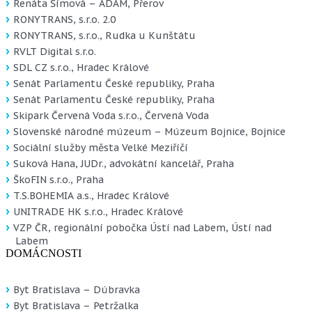
Renáta Šímová – ADAM, Přerov
RONYTRANS, s.r.o. 2.0
RONYTRANS, s.r.o., Rudka u Kunštátu
RVLT Digital s.r.o.
SDL CZ s.r.o., Hradec Králové
Senát Parlamentu České republiky, Praha
Senát Parlamentu České republiky, Praha
Skipark Červená Voda s.r.o., Červená Voda
Slovenské národné múzeum – Múzeum Bojnice, Bojnice
Sociální služby města Velké Meziříčí
Suková Hana, JUDr., advokátní kancelář, Praha
ŠkoFIN s.r.o., Praha
T.S.BOHEMIA a.s., Hradec Králové
UNITRADE HK s.r.o., Hradec Králové
VZP ČR, regionální pobočka Ústí nad Labem, Ústí nad
Labem
DOMÁCNOSTI
Byt Bratislava – Dúbravka
Byt Bratislava – Petržalka