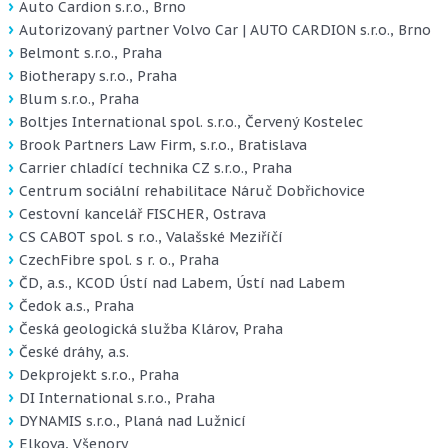
Auto Cardion s.r.o., Brno
Autorizovaný partner Volvo Car | AUTO CARDION s.r.o., Brno
Belmont s.r.o., Praha
Biotherapy s.r.o., Praha
Blum s.r.o., Praha
Boltjes International spol. s.r.o., Červený Kostelec
Brook Partners Law Firm, s.r.o., Bratislava
Carrier chladící technika CZ s.r.o., Praha
Centrum sociální rehabilitace Náruč Dobřichovice
Cestovní kancelář FISCHER, Ostrava
CS CABOT spol. s r.o., Valašské Meziříčí
CzechFibre spol. s r. o., Praha
ČD, a.s., KCOD Ústí nad Labem, Ústí nad Labem
Čedok a.s., Praha
Česká geologická služba Klárov, Praha
České dráhy, a.s.
Dekprojekt s.r.o., Praha
DI International s.r.o., Praha
DYNAMIS s.r.o., Planá nad Lužnicí
Elkova, Všenory