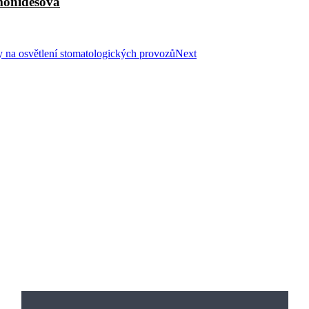
monidesová
 na osvětlení stomatologických provozů
Next