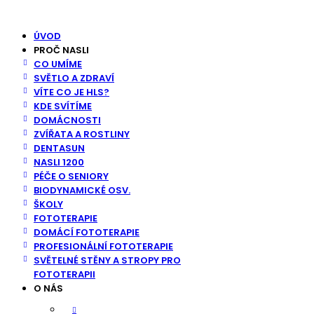
Skip
to
ÚVOD
content
PROČ NASLI
CO UMÍME
SVĚTLO A ZDRAVÍ
VÍTE CO JE HLS?
KDE SVÍTÍME
DOMÁCNOSTI
ZVÍŘATA A ROSTLINY
DENTASUN
NASLI 1200
PÉČE O SENIORY
BIODYNAMICKÉ OSV.
ŠKOLY
FOTOTERAPIE
DOMÁCÍ FOTOTERAPIE
PROFESIONÁLNÍ FOTOTERAPIE
SVĚTELNÉ STĚNY A STROPY PRO
FOTOTERAPII
O NÁS