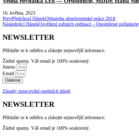
Veselá rovnátka s.r.o — Ortodoncie, MDDr. Hana Si
16. května, 2023
Prev
Předchozí článek
Obhajoba absolvenstské práce 2018
Následující článek
Osvětlení zubních ordinací – Opomíjené požadavky
NEWSLETTER
Přihlašte se k odběru a získejte nejnovější informace.
Žádné spamy. Váš email je 100% soukromý.
Jmeno
Email
Odebírat
Zásady zpracování osobních údajů
NEWSLETTER
Přihlašte se k odběru a získejte nejnovější informace.
Žádné spamy. Váš email je 100% soukromý.