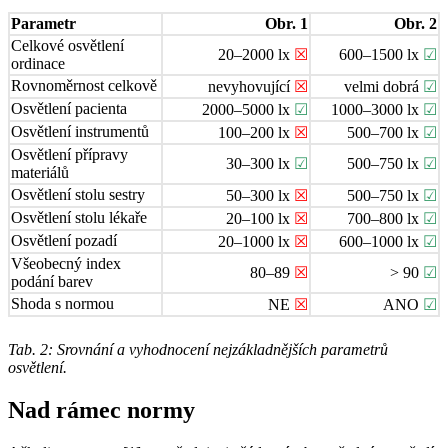
Parametr
Obr. 1
Obr. 2
Celkové osvětlení
20–2000 lx
☒
600–1500 lx
☑
ordinace
Rovnoměrnost celkově
nevyhovující
☒
velmi dobrá
☑
Osvětlení pacienta
2000–5000 lx
☑
1000–3000 lx
☑
Osvětlení instrumentů
100–200 lx
☒
500–700 lx
☑
Osvětlení přípravy
30–300 lx
☑
500–750 lx
☑
materiálů
Osvětlení stolu sestry
50–300 lx
☒
500–750 lx
☑
Osvětlení stolu lékaře
20–100 lx
☒
700–800 lx
☑
Osvětlení pozadí
20–1000 lx
☒
600–1000 lx
☑
Všeobecný index
80–89
☒
> 90
☑
podání barev
Shoda s normou
NE
☒
ANO
☑
Tab. 2: Srovnání a vyhodnocení nejzákladnějších parametrů
osvětlení.
Nad rámec normy