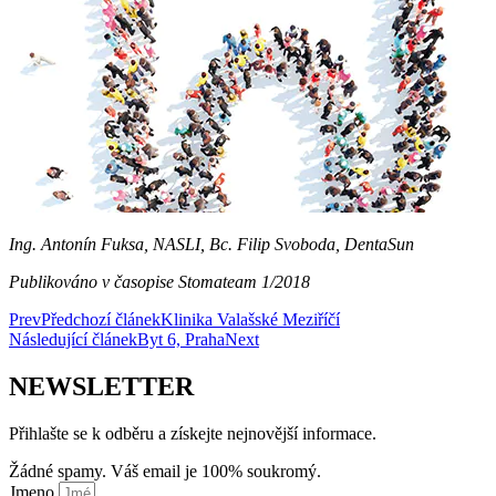
Ing. Antonín Fuksa, NASLI, Bc. Filip Svoboda, DentaSun
Publikováno v časopise Stomateam 1/2018
Prev
Předchozí článek
Klinika Valašské Meziříčí
Následující článek
Byt 6, Praha
Next
NEWSLETTER
Přihlašte se k odběru a získejte nejnovější informace.
Žádné spamy. Váš email je 100% soukromý.
Jmeno