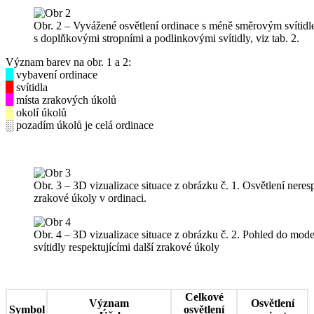
Obr. 2 – Vyvážené osvětlení ordinace s méně směrovým svítidl
s doplňkovými stropními a podlinkovými svítidly, viz tab. 2.
Význam barev na obr. 1 a 2:
█
vybavení ordinace
█
svítidla
█
místa zrakových úkolů
█
okolí úkolů
░ pozadím úkolů je celá ordinace
Obr. 3 – 3D vizualizace situace z obrázku č. 1. Osvětlení neresp
zrakové úkoly v ordinaci.
Obr. 4 – 3D vizualizace situace z obrázku č. 2. Pohled do mode
svítidly respektujícími další zrakové úkoly
Celkové
Význam
Osvětlení
Symbol
osvětlení