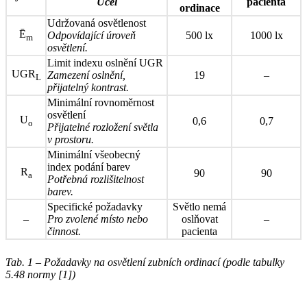
Účel
pacienta
ordinace
Udržovaná osvětlenost
Ē
Odpovídající úroveň
500 lx
1000 lx
m
osvětlení.
Limit indexu oslnění UGR
UGR
Zamezení oslnění,
19
–
L
přijatelný kontrast.
Minimální rovnoměrnost
osvětlení
U
0,6
0,7
o
Přijatelné rozložení světla
v prostoru.
Minimální všeobecný
index podání barev
R
90
90
a
Potřebná rozlišitelnost
barev.
Specifické požadavky
Světlo nemá
–
Pro zvolené místo nebo
oslňovat
–
činnost.
pacienta
Tab. 1 – Požadavky na osvětlení zubních ordinací (podle tabulky
5.48 normy [1])