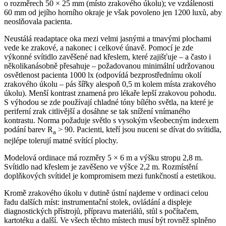
o rozměrech 50 × 25 mm (místo zrakového úkolu); ve vzdálenosti
60 mm od jejího horního okraje je však povoleno jen 1200 luxů, aby
neoslňovala pacienta.
Neustálá readaptace oka mezi velmi jasnými a tmavými plochami
vede ke zrakové, a nakonec i celkové únavě. Pomocí je zde
výkonné svítidlo zavěšené nad křeslem, které zajišťuje – a často i
několikanásobně přesahuje – požadovanou minimální udržovanou
osvětlenost pacienta 1000 lx (odpovídá bezprostřednímu okolí
zrakového úkolu – pás šířky alespoň 0,5 m kolem místa zrakového
úkolu). Menší kontrast znamená pro lékaře lepší zrakovou pohodu.
S výhodou se zde používají chladné tóny bílého světla, na které je
periferní zrak citlivější a dosáhne se tak snížení vnímaného
kontrastu. Norma požaduje světlo s vysokým všeobecným indexem
podání barev R
> 90. Pacienti, kteří jsou nuceni se dívat do svítidla,
a
nejlépe tolerují matné svítící plochy.
Modelová ordinace má rozměry 5 × 6 m a výšku stropu 2,8 m.
Svítidlo nad křeslem je zavěšeno ve výšce 2,2 m. Rozmístění
doplňkových svítidel je kompromisem mezi funkčností a estetikou.
Kromě zrakového úkolu v dutině ústní najdeme v ordinaci celou
řadu dalších míst: instrumentační stolek, ovládání a displeje
diagnostických přístrojů, přípravu materiálů, stůl s počítačem,
kartotéku a další. Ve všech těchto místech musí být rovněž splněno