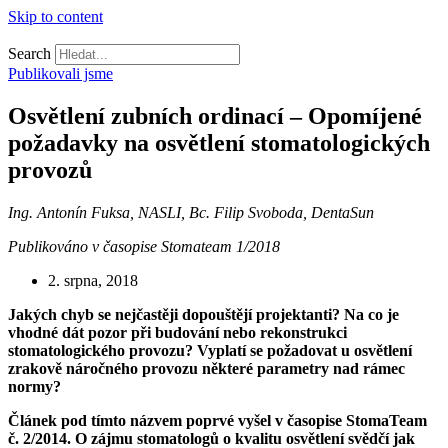
Skip to content
Search
Publikovali jsme
Osvětlení zubních ordinací – Opomíjené
požadavky na osvětlení stomatologických
provozů
Ing. Antonín Fuksa, NASLI, Bc. Filip Svoboda, DentaSun
Publikováno v časopise Stomateam 1/2018
2. srpna, 2018
Jakých chyb se nejčastěji dopouštějí projektanti? Na co je
vhodné dát pozor při budování nebo rekonstrukci
stomatologického provozu? Vyplatí se požadovat u osvětlení
zrakově náročného provozu některé parametry nad rámec
normy?
Článek pod tímto názvem poprvé vyšel v časopise StomaTeam
č. 2/2014. O zájmu stomatologů o kvalitu osvětlení svědčí jak