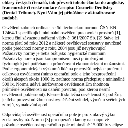
ohlasy českých čtenářů, tak převzetí tohoto článku do anglické,
francouzské či ruské mutace časopisu Cosmetic Dentistry
(Dental Tribune). Nyní Vám jej přinášíme v aktualizované
podobě.
Osvětlení zubních ordinací se řídí technickou normou ČSN EN
12464-1 specifikující minimální osvětlení pracovních prostorů [1],
kterou činí závaznou nařízení vlády č. 361/2007 Sb. [2] Stávající
norma platí od roku 2012 a některé osvětlovací soustavy navržené
podle předchozí normy z roku 2004 jsou již nevyhovující.
Požadavky normy je třeba brát jako hygienické minimum.
Požadavky norem jsou kompromisem mezi průměrnými
fyziologickými potřebami a průměrnými ekonomickými možnostmi.
Podle ergonomických výzkumů lidé na pracovišti nejvíce preferují
celkovou osvětlenost (mimo operační pole a jeho bezprostřední
okolí) alespoň okolo 1000 lx, zatímco norma předepisuje minimálně
500 lx. Norma udává udržovanou osvětlenost Ēm (hodnota
průměrné osvětlenosti na daném povrchu, pod kterou nesmí
osvětlenost poklesnout). Klesne-li skutečná osvětlenost E pod Ēm,
je třeba provést údržbu soustavy: čištění svítidel, výměnu světelných
zdrojů, vymalování apod.
Odpovídající osvětlenost operačního pole je pro zrakový výkon
zcela nezbytná. Norma [3] pro operační lampy na soupravě
požaduje osvětlenost operačního pole minimálně 15 000 lx v elipse