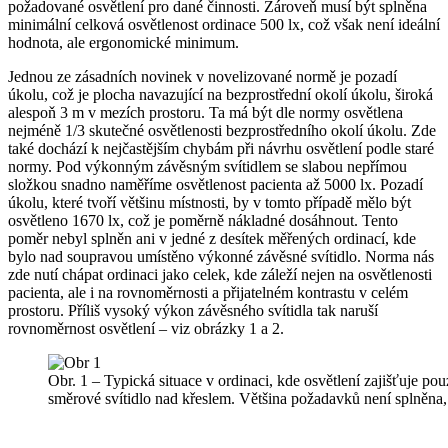
požadované osvětlení pro dané činnosti. Zároveň musí být splněna
minimální celková osvětlenost ordinace 500 lx, což však není ideální
hodnota, ale ergonomické minimum.
Jednou ze zásadních novinek v novelizované normě je pozadí
úkolu, což je plocha navazující na bezprostřední okolí úkolu, široká
alespoň 3 m v mezích prostoru. Ta má být dle normy osvětlena
nejméně 1/3 skutečné osvětlenosti bezprostředního okolí úkolu. Zde
také dochází k nejčastějším chybám při návrhu osvětlení podle staré
normy. Pod výkonným závěsným svítidlem se slabou nepřímou
složkou snadno naměříme osvětlenost pacienta až 5000 lx. Pozadí
úkolu, které tvoří většinu místnosti, by v tomto případě mělo být
osvětleno 1670 lx, což je poměrně nákladné dosáhnout. Tento
poměr nebyl splněn ani v jedné z desítek měřených ordinací, kde
bylo nad soupravou umístěno výkonné závěsné svítidlo. Norma nás
zde nutí chápat ordinaci jako celek, kde záleží nejen na osvětlenosti
pacienta, ale i na rovnoměrnosti a přijatelném kontrastu v celém
prostoru. Příliš vysoký výkon závěsného svítidla tak naruší
rovnoměrnost osvětlení – viz obrázky 1 a 2.
Obr. 1 – Typická situace v ordinaci, kde osvětlení zajišťuje p
směrové svítidlo nad křeslem. Většina požadavků není splněna, 