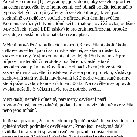
Ačkoliv to norma [1] nevyžaduje, je žádoucí, aby světelné prostředí
na celém pracovišti bylo homogenní, což obnáší použití jednotného
typu světelných zdrojů (zářivky či světelné diody), které jsou
spektrálně co nejlépe v souladu s přirozeným denním světlem.
Kombinace různých typů a tónů světla (halogenová žárovka, odlišné
typy zářivek, různé LED pásky) je pro zrak nepřirozená, protože
vyžaduje neustálou chromatickou readaptaci.
Měření prováděná v ordinacích ukazují, že osvětlení okolí úkolu i
celkové osvětlení jsou často nedostatečná, se všemi důsledky
zrakové únavy. Výjimkou není ani pouhých 150 lx na místě pro
přípravu materiálů či na stole s počítačem. Časté je také
nedodržování plánu údržby. Řada ordinací zřízených ve starší
zástavbě nemá osvětlení instalované zcela podle projektu, zůstávají
zachovaná stará svítidla navrhovaná ještě podle velmi staré normy,
která požadovala v kancelářích jen 300 lx. Na osvětlení se opravdu
vyplatí nešetřit. S věkem navíc roste potřeba světla.
Mezi další, neméně důležité, parametry osvětlení patří
rovnoměrnost, index oslnění, podání barev, nevizuální účinky světla
nebo jeho míhání.
Je třeba upozornit, že ani v jednom případě nestačí hlavní svítidlo na
splnění všech podmínek osvětlenosti. Proto jsou nezbytná další
svítidla, která zaručí správné osvětlení pozadí a dostatečnou