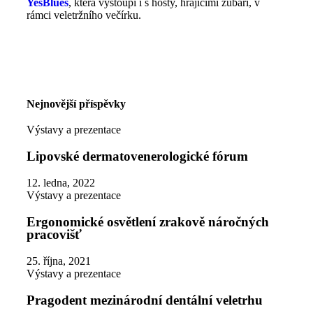
YesBlues
, která vystoupí i s hosty, hrajícími zubaři, v
rámci veletržního večírku.
Nejnovější příspěvky
Výstavy a prezentace
Lipovské dermatovenerologické fórum
12. ledna, 2022
Výstavy a prezentace
Ergonomické osvětlení zrakově náročných
pracovišť
25. října, 2021
Výstavy a prezentace
Pragodent mezinárodní dentální veletrhu