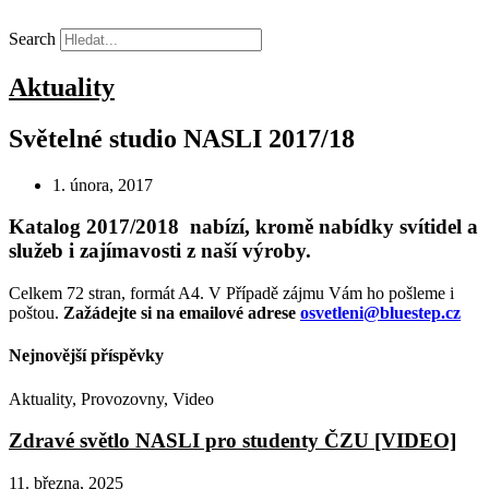
Skip
to
Search
content
Aktuality
Světelné studio NASLI 2017/18
1. února, 2017
Katalog 2017/2018 nabízí, kromě nabídky svítidel a
služeb i zajímavosti z naší výroby.
Celkem 72 stran, formát A4. V Případě zájmu Vám ho pošleme i
poštou.
Zažádejte si na emailové adrese
osvetleni@bluestep.cz
Nejnovější příspěvky
Aktuality
,
Provozovny
,
Video
Zdravé světlo NASLI pro studenty ČZU [VIDEO]
11. března, 2025