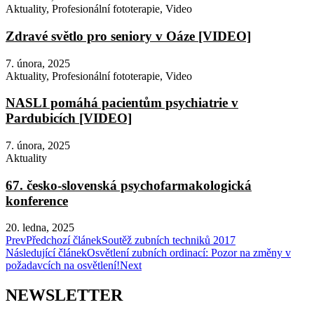
Aktuality
,
Profesionální fototerapie
,
Video
Zdravé světlo pro seniory v Oáze [VIDEO]
7. února, 2025
Aktuality
,
Profesionální fototerapie
,
Video
NASLI pomáhá pacientům psychiatrie v
Pardubicích [VIDEO]
7. února, 2025
Aktuality
67. česko-slovenská psychofarmakologická
konference
20. ledna, 2025
Prev
Předchozí článek
Soutěž zubních techniků 2017
Následující článek
Osvětlení zubních ordinací: Pozor na změny v
požadavcích na osvětlení!
Next
NEWSLETTER