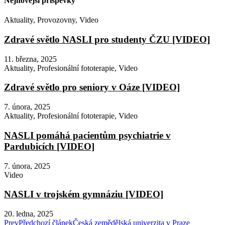
Nejnovější příspěvky
Aktuality
,
Provozovny
,
Video
Zdravé světlo NASLI pro studenty ČZU [VIDEO]
11. března, 2025
Aktuality
,
Profesionální fototerapie
,
Video
Zdravé světlo pro seniory v Oáze [VIDEO]
7. února, 2025
Aktuality
,
Profesionální fototerapie
,
Video
NASLI pomáhá pacientům psychiatrie v
Pardubicích [VIDEO]
7. února, 2025
Video
NASLI v trojském gymnáziu [VIDEO]
20. ledna, 2025
Prev
Předchozí článek
Česká zemědělská univerzita v Praze