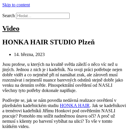
Skip to content
Search
Video
HONKA HAIR STUDIO Plzeň
14. března, 2023
Jsou profese, u kterých na kvalitě světla záleží o něco víc než u
jiných. Jednou z nich je i kadeřník. Na svoji práci potřebuje nejen
dobře vidět a co nejméně při ní namáhat zrak, ale zároveň musí
rozeznávat i nejmenší nuance barevných odstínů stejně dobře jako
venku na denním světle. Plnospektrální osvětlení od NASLI
všechny tyto potřeby dokonale naplňuje.
Podívejte se, jak se nám povedla nedávná realizace osvětlení v
plzeňském kadeřnickém studiu
HONKA HAIR
. Jak se kadeřníkovi
a trenérovi kadeřníků Jiřímu Honkovi pod osvětlením NASLI
pracuje? Pomohlo mu snížit nadměrnou únavu očí? A proč už
nemusí s klienty po barvení vybíhat na ulici? To vše v tomto
krátkém videu.